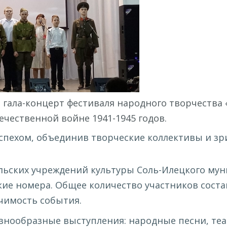
я гала-концерт фестиваля народного творчества
чественной войне 1941-1945 годов.
пехом, объединив творческие коллективы и зри
ельских учреждений культуры Соль-Илецкого му
ие номера. Общее количество участников состав
чимость события.
знообразные выступления: народные песни, те