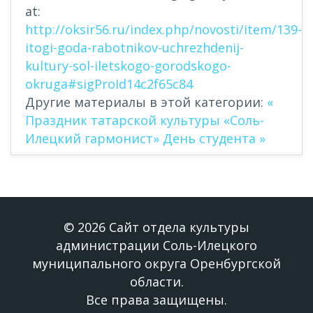
at:
http://oksir56.ru/index.php/novosti/item/139-
itogi-goda-rabotnikov-uchrezhdenij-
kultury-sol-iletskogo-gorodskogo-
okruga#sigProId14c2f65c84
Другие материалы в этой категории:
«
Праздник татарской культуры «Соль-
Илецкий гармонист»
День студента »
© 2026 Сайт отдела культуры
администрации Соль-Илецкого
муниципального округа Оренбургской
области.
Все права защищены.